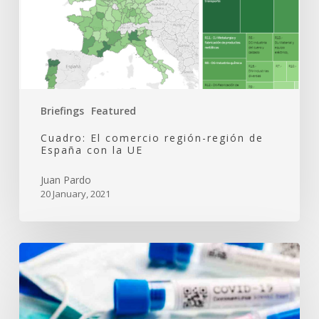
con
la
UE
Briefings
Featured
Cuadro: El comercio región-región de
España con la UE
Juan Pardo
20 January, 2021
Cuadro:
El
comercio
internacional
de