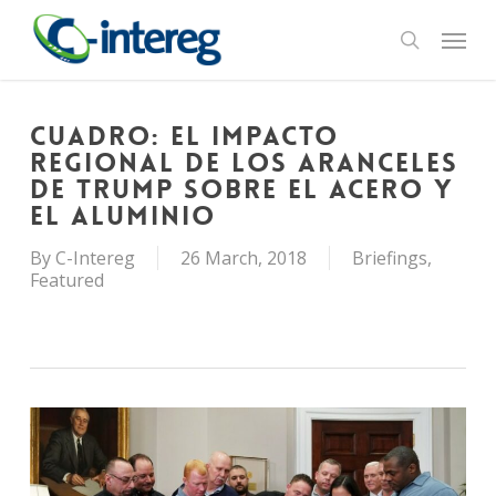
Skip
Menu
to
search
main
content
Cuadro: El impacto
regional de los aranceles
de Trump sobre el acero y
el aluminio
By
C-Intereg
26 March, 2018
Briefings
,
Featured