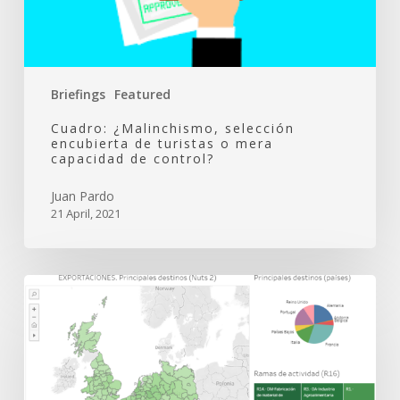
capacidad
de
control?
Briefings
Featured
Cuadro: ¿Malinchismo, selección
encubierta de turistas o mera
capacidad de control?
Juan Pardo
21 April, 2021
Cuadro:
El
comercio
región-
región
de
España