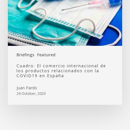
los
productos
relacionados
con
la
COVID19
en
España
Briefings
Featured
Cuadro: El comercio internacional de
los productos relacionados con la
COVID19 en España
Juan Pardo
29 October, 2020