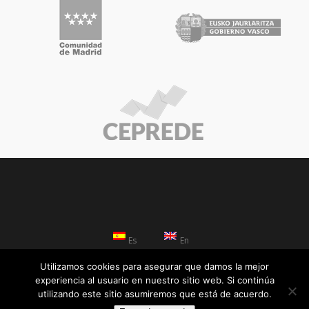
Es
En
Utilizamos cookies para asegurar que damos la mejor
© 2026 C-Intereg. Todos los derechos reservados.
experiencia al usuario en nuestro sitio web. Si continúa
utilizando este sitio asumiremos que está de acuerdo.