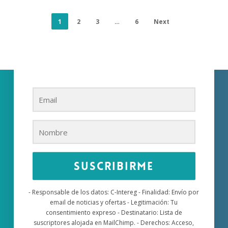
1
2
3
…
6
Next
Suscríbete a nuestra
newsletter
Accede a nuestro contenido más actualizado
Suscribirme
- Responsable de los datos: C-Intereg - Finalidad: Envío por
email de noticias y ofertas - Legitimación: Tu
consentimiento expreso - Destinatario: Lista de
suscriptores alojada en MailChimp. - Derechos: Acceso,