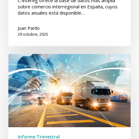
C-intereg ofrece la base de datos más amplia
sobre comercio interregional en España, cuyos
datos anuales está disponible…
Juan Pardo
29 octubre, 2025
Informe
Trimestral
de
C-
intereg.
1T
2025
(Julio
2025)
Informe Trimestral