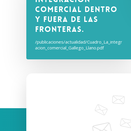
comercial dentro
y fuera de las
fronteras.
/publicaciones/actualidad/Cuadro_La_integr
acion_comercial_Gallego_Llano.pdf