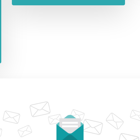
Previous
1
2
3
4
5
Next