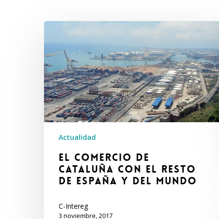
El
comercio
de
Cataluña
con
el
Resto
de
España
y
del
Mundo
Actualidad
El comercio de
Cataluña con el Resto
de España y del Mundo
C-Intereg
3 noviembre, 2017