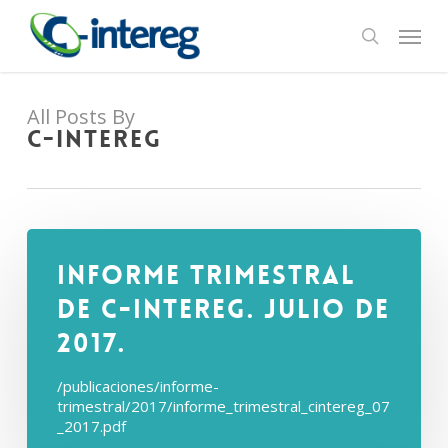
Skip
Menu
to
search
main
content
All Posts By
C-Intereg
Informe Trimestral
de C-intereg. Julio de
2017.
/publicaciones/informe-
trimestral/2017/informe_trimestral_cintereg_07
_2017.pdf