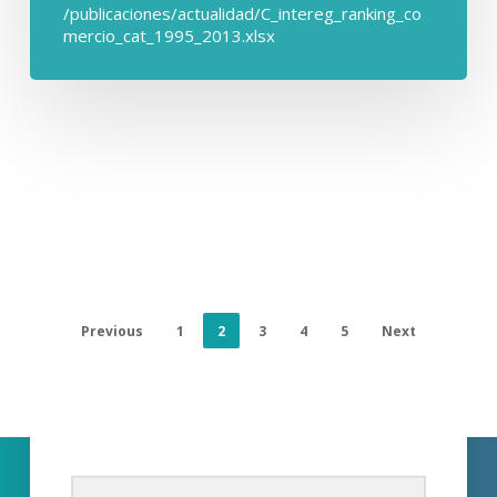
/publicaciones/actualidad/C_intereg_ranking_co
mercio_cat_1995_2013.xlsx
Previous
1
2
3
4
5
Next
Suscríbete a nuestra
newsletter
Accede a nuestro contenido más actualizado